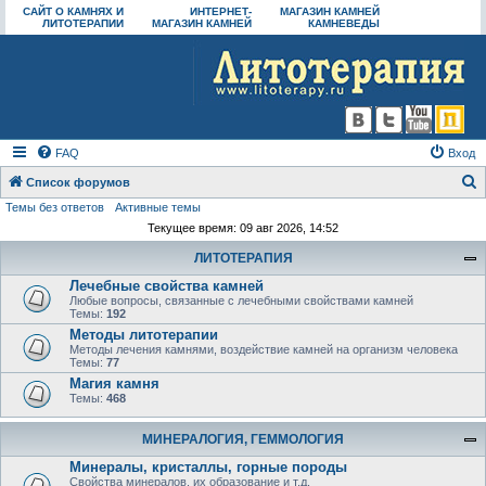
САЙТ О КАМНЯХ И
ИНТЕРНЕТ-
МАГАЗИН КАМНЕЙ
ЛИТОТЕРАПИИ
МАГАЗИН КАМНЕЙ
КАМНЕВЕДЫ
FAQ
Вход
Список форумов
Темы без ответов
Активные темы
о
Текущее время: 09 авг 2026, 14:52
и
ЛИТОТЕРАПИЯ
с
Лечебные свойства камней
к
Любые вопросы, связанные с лечебными свойствами камней
Темы:
192
Методы литотерапии
Методы лечения камнями, воздействие камней на организм человека
Темы:
77
Магия камня
Темы:
468
МИНЕРАЛОГИЯ, ГЕММОЛОГИЯ
Минералы, кристаллы, горные породы
Свойства минералов, их образование и т.д.