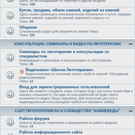
сайта, но не попадающие по тематике в другие разделы
Темы:
168
Купля, продажа, обмен камней, изделий из камней
Здесь можно размещать некоммерческие объявления о купле, продаже,
обмене камней, изделий из камней, каменного сырья и т.п.
Темы:
94
Общение
Специальный раздел для общения на любые темы!
Темы:
116
КОНСУЛЬТАЦИИ, СЕМИНАРЫ И ВИДЕО ПО ЛИТОТЕРАПИИ
Семинары по литотерапии и консультации со
специалистом
Информация о семинарах и консультациях по литотерапии.
Темы:
26
Видеоканал «Школа Литотерапии»
Видеосеминары по изучению тонких свойств камней. Обсуждение
видеосеминаров.
Темы:
12
Вход для зарегистрированных пользователей
Здесь Вы можете создавать темы, которые будут доступны только Вам и
нашему специалисту. Ни один из пользователей не будет иметь
возможности видеть Вашу переписку. Для получения доступа к
индивидуальным консультациям требуется оформить заявку.
САЙТ ЛИТОТЕРАПИЯ.RU И СООБЩЕСТВО "КАМНЕВЕДЫ"
Работа форума
Новости форума, пожелания и предложения по работе форума
Темы:
14
Работа информационного сайта