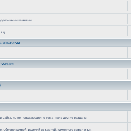
поделочными камнями
т.д
Е И ИСТОРИИ
 УЧЕНИЯ
Й
Е
и сайта, но не попадающие по тематике в другие разделы
 обмене камней, изделий из камней, каменного сырья и т.п.