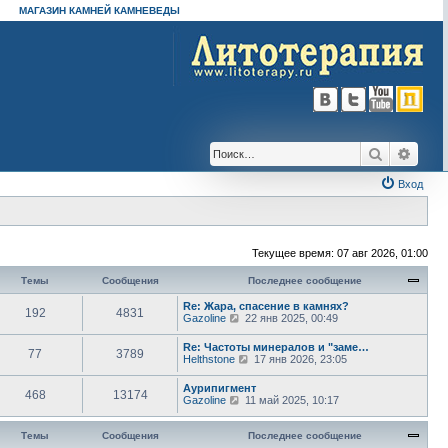
МАГАЗИН КАМНЕЙ КАМНЕВЕДЫ
Поиск
Расш
Вход
Текущее время: 07 авг 2026, 01:00
Темы
Сообщения
Последнее сообщение
Re: Жара, спасение в камнях?
192
4831
П
Gazoline
22 янв 2025, 00:49
е
р
Re: Частоты минералов и "заме…
77
3789
е
П
Helthstone
17 янв 2026, 23:05
й
е
т
р
Аурипигмент
и
468
13174
е
П
Gazoline
11 май 2025, 10:17
к
й
е
п
т
р
о
и
е
Темы
Сообщения
Последнее сообщение
с
к
й