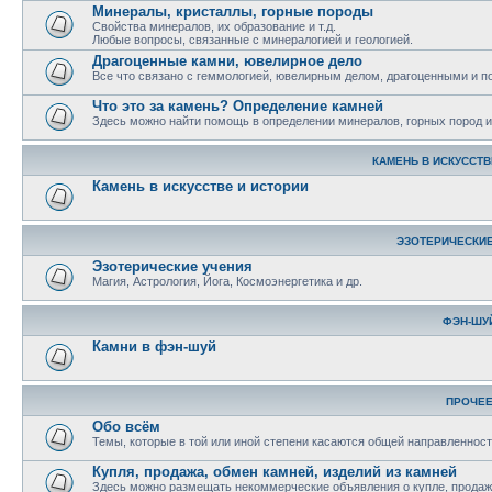
Минералы, кристаллы, горные породы
Свойства минералов, их образование и т.д.
Любые вопросы, связанные с минералогией и геологией.
Драгоценные камни, ювелирное дело
Все что связано с геммологией, ювелирным делом, драгоценными и 
Что это за камень? Определение камней
Здесь можно найти помощь в определении минералов, горных пород и 
КАМЕНЬ В ИСКУССТВ
Камень в искусстве и истории
ЭЗОТЕРИЧЕСКИЕ
Эзотерические учения
Магия, Астрология, Йога, Космоэнергетика и др.
ФЭН-ШУ
Камни в фэн-шуй
ПРОЧЕ
Обо всём
Темы, которые в той или иной степени касаются общей направленност
Купля, продажа, обмен камней, изделий из камней
Здесь можно размещать некоммерческие объявления о купле, продаже,