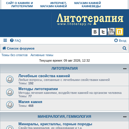
САЙТ О КАМНЯХ И
ИНТЕРНЕТ-
МАГАЗИН КАМНЕЙ
ЛИТОТЕРАПИИ
МАГАЗИН КАМНЕЙ
КАМНЕВЕДЫ
FAQ
Вход
Список форумов
Темы без ответов
Активные темы
о
Текущее время: 09 авг 2026, 12:32
и
ЛИТОТЕРАПИЯ
с
Лечебные свойства камней
к
Любые вопросы, связанные с лечебными свойствами камней
Темы:
192
Методы литотерапии
Методы лечения камнями, воздействие камней на организм человека
Темы:
77
Магия камня
Темы:
468
МИНЕРАЛОГИЯ, ГЕММОЛОГИЯ
Минералы, кристаллы, горные породы
Свойства минералов, их образование и т.д.