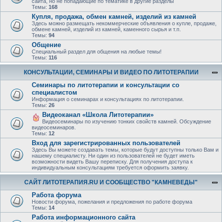
сайта, но не попадающие по тематике в другие разделы
Темы:
168
Купля, продажа, обмен камней, изделий из камней
Здесь можно размещать некоммерческие объявления о купле, продаже,
обмене камней, изделий из камней, каменного сырья и т.п.
Темы:
94
Общение
Специальный раздел для общения на любые темы!
Темы:
116
КОНСУЛЬТАЦИИ, СЕМИНАРЫ И ВИДЕО ПО ЛИТОТЕРАПИИ
Семинары по литотерапии и консультации со
специалистом
Информация о семинарах и консультациях по литотерапии.
Темы:
26
Видеоканал «Школа Литотерапии»
Видеосеминары по изучению тонких свойств камней. Обсуждение
видеосеминаров.
Темы:
12
Вход для зарегистрированных пользователей
Здесь Вы можете создавать темы, которые будут доступны только Вам и
нашему специалисту. Ни один из пользователей не будет иметь
возможности видеть Вашу переписку. Для получения доступа к
индивидуальным консультациям требуется оформить заявку.
САЙТ ЛИТОТЕРАПИЯ.RU И СООБЩЕСТВО "КАМНЕВЕДЫ"
Работа форума
Новости форума, пожелания и предложения по работе форума
Темы:
14
Работа информационного сайта