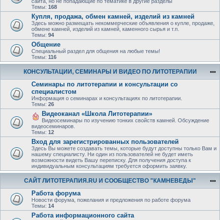
сайта, но не попадающие по тематике в другие разделы
Темы:
168
Купля, продажа, обмен камней, изделий из камней
Здесь можно размещать некоммерческие объявления о купле, продаже,
обмене камней, изделий из камней, каменного сырья и т.п.
Темы:
94
Общение
Специальный раздел для общения на любые темы!
Темы:
116
КОНСУЛЬТАЦИИ, СЕМИНАРЫ И ВИДЕО ПО ЛИТОТЕРАПИИ
Семинары по литотерапии и консультации со
специалистом
Информация о семинарах и консультациях по литотерапии.
Темы:
26
Видеоканал «Школа Литотерапии»
Видеосеминары по изучению тонких свойств камней. Обсуждение
видеосеминаров.
Темы:
12
Вход для зарегистрированных пользователей
Здесь Вы можете создавать темы, которые будут доступны только Вам и
нашему специалисту. Ни один из пользователей не будет иметь
возможности видеть Вашу переписку. Для получения доступа к
индивидуальным консультациям требуется оформить заявку.
САЙТ ЛИТОТЕРАПИЯ.RU И СООБЩЕСТВО "КАМНЕВЕДЫ"
Работа форума
Новости форума, пожелания и предложения по работе форума
Темы:
14
Работа информационного сайта