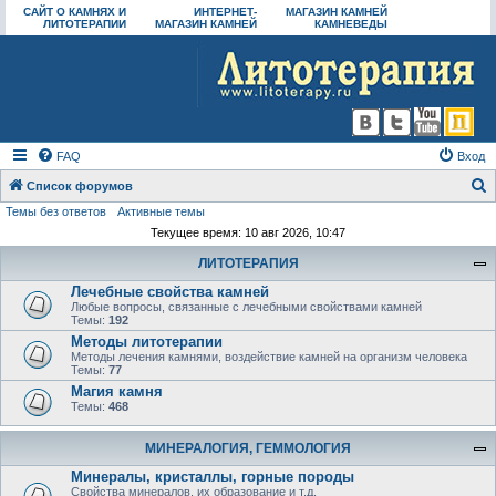
САЙТ О КАМНЯХ И
ИНТЕРНЕТ-
МАГАЗИН КАМНЕЙ
ЛИТОТЕРАПИИ
МАГАЗИН КАМНЕЙ
КАМНЕВЕДЫ
FAQ
Вход
Список форумов
Темы без ответов
Активные темы
о
Текущее время: 10 авг 2026, 10:47
и
ЛИТОТЕРАПИЯ
с
Лечебные свойства камней
к
Любые вопросы, связанные с лечебными свойствами камней
Темы:
192
Методы литотерапии
Методы лечения камнями, воздействие камней на организм человека
Темы:
77
Магия камня
Темы:
468
МИНЕРАЛОГИЯ, ГЕММОЛОГИЯ
Минералы, кристаллы, горные породы
Свойства минералов, их образование и т.д.