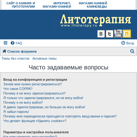
САЙТ О КАМНЯХ И
ИНТЕРНЕТ-
МАГАЗИН КАМНЕЙ
ЛИТОТЕРАПИИ
МАГАЗИН КАМНЕЙ
КАМНЕВЕДЫ
FAQ
Вход
Список форумов
Темы без ответов
Активные темы
о
Часто задаваемые вопросы
и
с
Вход на конференцию и регистрация
к
Зачем мне нужно регистрироваться?
Что такое COPPA?
Почему я не могу зарегистрироваться?
Я только что зарегистрировался, но не могу войти!
Почему я не могу войти?
Я давно зарегистрирован, но больше не могу войти!
Я забыл пароль!
Почему мне периодически приходится повторять ввод имени и пароля?
Что делает функция «Удалить cookies»?
Параметры и настройки пользователя
Как мне изменить мои настройки?