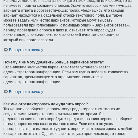
используемого стиля; если вы не видите такой вкладки или формы, то вы
не имеете прав на создание опросов. Укажите вопрос и как минимум два
варианта ответа в соответствующих полях, убедившись, что каждый
вариант находится на отдельной строке текстового поля. Вы также
можете задать количество вариантов, которые могут выбрать
пользователи при голосовании, с помощью опции «Вариантов ответа»,
период проведения опроса в днях (0 означает, что опрос будет
постоянным) и возможность пользователей изменять вариант, за
который они проголосовали.
Вернуться к началу
Почему я не могу добавить больше вариантов ответа?
Ограничение количества вариантов ответа устанавливается
администратором конференции. Если вам нужно добавить количество
вариантов, превышающее это ограничение, свяжитесь с
администратором конференции.
Вернуться к началу
Как мне отредактировать или удалить опрос?
Так же, как и сообщения, опросы могут редактироваться только их
создателями, модераторами или администраторами. Для
редактирования опроса перейдите к редактированию первого сообщения
в теме; опрос всегда связан именно с ним. Если никто не успел
проголосовать, то вы можете удалить опрос или отредактировать любой
из вариантов ответа. Однако если кто-то уже проголосовал, то только