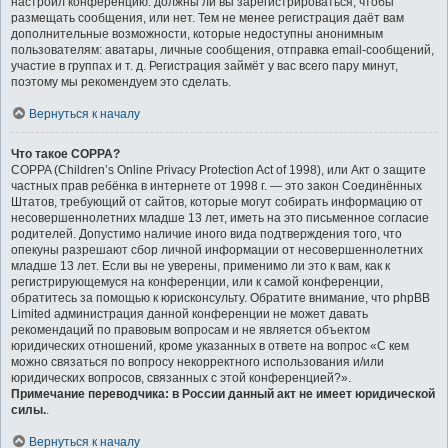
настроил конференцию: должны ли вы зарегистрироваться, чтобы
размещать сообщения, или нет. Тем не менее регистрация даёт вам
дополнительные возможности, которые недоступны анонимным
пользователям: аватары, личные сообщения, отправка email-сообщений,
участие в группах и т. д. Регистрация займёт у вас всего пару минут,
поэтому мы рекомендуем это сделать.
Вернуться к началу
Что такое COPPA?
COPPA (Children’s Online Privacy Protection Act of 1998), или Акт о защите
частных прав ребёнка в интернете от 1998 г. — это закон Соединённых
Штатов, требующий от сайтов, которые могут собирать информацию от
несовершеннолетних младше 13 лет, иметь на это письменное согласие
родителей. Допустимо наличие иного вида подтверждения того, что
опекуны разрешают сбор личной информации от несовершеннолетних
младше 13 лет. Если вы не уверены, применимо ли это к вам, как к
регистрирующемуся на конференции, или к самой конференции,
обратитесь за помощью к юрисконсульту. Обратите внимание, что phpBB
Limited администрация данной конференции не может давать
рекомендаций по правовым вопросам и не является объектом
юридических отношений, кроме указанных в ответе на вопрос «С кем
можно связаться по вопросу некорректного использования и/или
юридических вопросов, связанных с этой конференцией?».
Примечание переводчика: в России данный акт не имеет юридической
силы.
.
Вернуться к началу