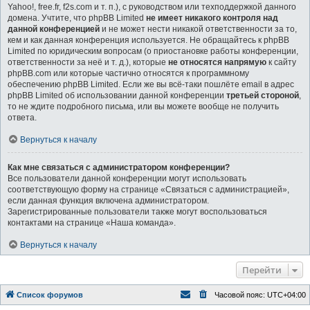
Yahoo!, free.fr, f2s.com и т. п.), с руководством или техподдержкой данного
домена. Учтите, что phpBB Limited
не имеет никакого контроля над
данной конференцией
и не может нести никакой ответственности за то,
кем и как данная конференция используется. Не обращайтесь к phpBB
Limited по юридическим вопросам (о приостановке работы конференции,
ответственности за неё и т. д.), которые
не относятся напрямую
к сайту
phpBB.com или которые частично относятся к программному
обеспечению phpBB Limited. Если же вы всё-таки пошлёте email в адрес
phpBB Limited об использовании данной конференции
третьей стороной
,
то не ждите подробного письма, или вы можете вообще не получить
ответа.
Вернуться к началу
Как мне связаться с администратором конференции?
Все пользователи данной конференции могут использовать
соответствующую форму на странице «Связаться с администрацией»,
если данная функция включена администратором.
Зарегистрированные пользователи также могут воспользоваться
контактами на странице «Наша команда».
Вернуться к началу
Перейти
Список форумов
Часовой пояс:
UTC+04:00