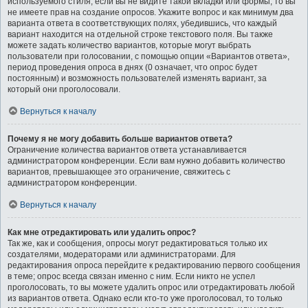
используемого стиля; если вы не видите такой вкладки или формы, то вы
не имеете прав на создание опросов. Укажите вопрос и как минимум два
варианта ответа в соответствующих полях, убедившись, что каждый
вариант находится на отдельной строке текстового поля. Вы также
можете задать количество вариантов, которые могут выбрать
пользователи при голосовании, с помощью опции «Вариантов ответа»,
период проведения опроса в днях (0 означает, что опрос будет
постоянным) и возможность пользователей изменять вариант, за
который они проголосовали.
Вернуться к началу
Почему я не могу добавить больше вариантов ответа?
Ограничение количества вариантов ответа устанавливается
администратором конференции. Если вам нужно добавить количество
вариантов, превышающее это ограничение, свяжитесь с
администратором конференции.
Вернуться к началу
Как мне отредактировать или удалить опрос?
Так же, как и сообщения, опросы могут редактироваться только их
создателями, модераторами или администраторами. Для
редактирования опроса перейдите к редактированию первого сообщения
в теме; опрос всегда связан именно с ним. Если никто не успел
проголосовать, то вы можете удалить опрос или отредактировать любой
из вариантов ответа. Однако если кто-то уже проголосовал, то только