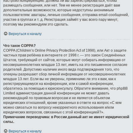
настроил конференцию: должны ли вы зарегистрироваться, чтобы
размещать сообщения, или нет. Тем не менее регистрация даёт вам
дополнительные возможности, которые недоступны анонимным
пользователям: аватары, личные сообщения, отправка email-сообщений,
участие в группах и т. д. Регистрация займёт у вас всего пару минут,
поэтому мы рекомендуем это сделать.
Вернуться к началу
Что такое COPPA?
COPPA (Children’s Online Privacy Protection Act of 1998), или Акт о защите
частных прав ребёнка в интернете от 1998 г. — это закон Соединённых
Штатов, требующий от сайтов, которые могут собирать информацию от
несовершеннолетних младше 13 лет, иметь на это письменное согласие
родителей. Допустимо наличие иного вида подтверждения того, что
опекуны разрешают сбор личной информации от несовершеннолетних
младше 13 лет. Если вы не уверены, применимо ли это к вам, как к
регистрирующемуся на конференции, или к самой конференции,
обратитесь за помощью к юрисконсульту. Обратите внимание, что phpBB
Limited администрация данной конференции не может давать
рекомендаций по правовым вопросам и не является объектом
юридических отношений, кроме указанных в ответе на вопрос «С кем
можно связаться по вопросу некорректного использования и/или
юридических вопросов, связанных с этой конференцией?».
Примечание переводчика: в России данный акт не имеет юридической
силы.
.
Вернуться к началу