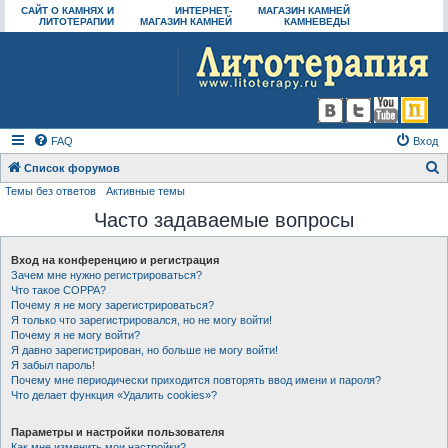
САЙТ О КАМНЯХ И
ИНТЕРНЕТ-
МАГАЗИН КАМНЕЙ
ЛИТОТЕРАПИИ
МАГАЗИН КАМНЕЙ
КАМНЕВЕДЫ
FAQ
Вход
Список форумов
Темы без ответов
Активные темы
о
Часто задаваемые вопросы
и
с
Вход на конференцию и регистрация
к
Зачем мне нужно регистрироваться?
Что такое COPPA?
Почему я не могу зарегистрироваться?
Я только что зарегистрировался, но не могу войти!
Почему я не могу войти?
Я давно зарегистрирован, но больше не могу войти!
Я забыл пароль!
Почему мне периодически приходится повторять ввод имени и пароля?
Что делает функция «Удалить cookies»?
Параметры и настройки пользователя
Как мне изменить мои настройки?