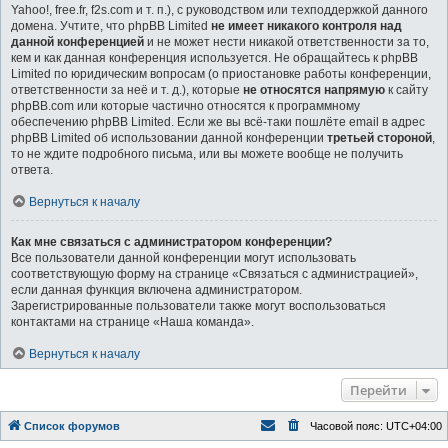
Yahoo!, free.fr, f2s.com и т. п.), с руководством или техподдержкой данного
домена. Учтите, что phpBB Limited
не имеет никакого контроля над
данной конференцией
и не может нести никакой ответственности за то,
кем и как данная конференция используется. Не обращайтесь к phpBB
Limited по юридическим вопросам (о приостановке работы конференции,
ответственности за неё и т. д.), которые
не относятся напрямую
к сайту
phpBB.com или которые частично относятся к программному
обеспечению phpBB Limited. Если же вы всё-таки пошлёте email в адрес
phpBB Limited об использовании данной конференции
третьей стороной
,
то не ждите подробного письма, или вы можете вообще не получить
ответа.
Вернуться к началу
Как мне связаться с администратором конференции?
Все пользователи данной конференции могут использовать
соответствующую форму на странице «Связаться с администрацией»,
если данная функция включена администратором.
Зарегистрированные пользователи также могут воспользоваться
контактами на странице «Наша команда».
Вернуться к началу
Перейти
Список форумов
Часовой пояс:
UTC+04:00