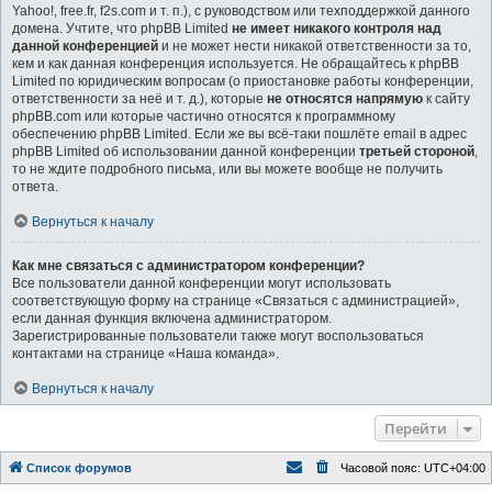
Yahoo!, free.fr, f2s.com и т. п.), с руководством или техподдержкой данного
домена. Учтите, что phpBB Limited
не имеет никакого контроля над
данной конференцией
и не может нести никакой ответственности за то,
кем и как данная конференция используется. Не обращайтесь к phpBB
Limited по юридическим вопросам (о приостановке работы конференции,
ответственности за неё и т. д.), которые
не относятся напрямую
к сайту
phpBB.com или которые частично относятся к программному
обеспечению phpBB Limited. Если же вы всё-таки пошлёте email в адрес
phpBB Limited об использовании данной конференции
третьей стороной
,
то не ждите подробного письма, или вы можете вообще не получить
ответа.
Вернуться к началу
Как мне связаться с администратором конференции?
Все пользователи данной конференции могут использовать
соответствующую форму на странице «Связаться с администрацией»,
если данная функция включена администратором.
Зарегистрированные пользователи также могут воспользоваться
контактами на странице «Наша команда».
Вернуться к началу
Перейти
Список форумов
Часовой пояс:
UTC+04:00