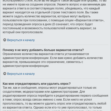
используемого стиля; если вы не видите такой вкладки или формы, то вы
не имеете прав на создание опросов. Укажите вопрос и как минимум два
варианта ответа в соответствующих полях, убедившись, что каждый
вариант находится на отдельной строке текстового поля. Вы также
можете задать количество вариантов, которые могут выбрать
пользователи при голосовании, с помощью опции «Вариантов ответа»,
период проведения опроса в днях (0 означает, что опрос будет
постоянным) и возможность пользователей изменять вариант, за
который они проголосовали.
Вернуться к началу
Почему я не могу добавить больше вариантов ответа?
Ограничение количества вариантов ответа устанавливается
администратором конференции. Если вам нужно добавить количество
вариантов, превышающее это ограничение, свяжитесь с
администратором конференции.
Вернуться к началу
Как мне отредактировать или удалить опрос?
Так же, как и сообщения, опросы могут редактироваться только их
создателями, модераторами или администраторами. Для
редактирования опроса перейдите к редактированию первого сообщения
в теме; опрос всегда связан именно с ним. Если никто не успел
проголосовать, то вы можете удалить опрос или отредактировать любой
из вариантов ответа. Однако если кто-то уже проголосовал, то только