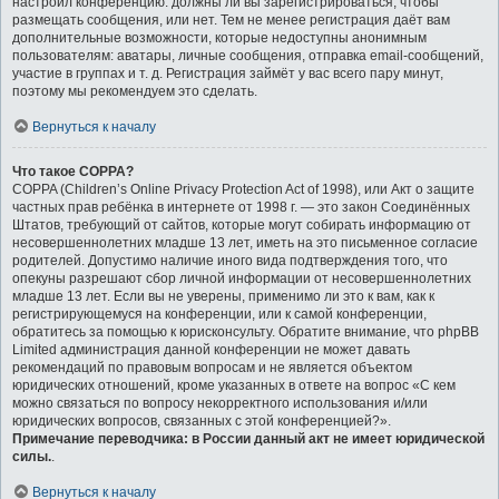
настроил конференцию: должны ли вы зарегистрироваться, чтобы
размещать сообщения, или нет. Тем не менее регистрация даёт вам
дополнительные возможности, которые недоступны анонимным
пользователям: аватары, личные сообщения, отправка email-сообщений,
участие в группах и т. д. Регистрация займёт у вас всего пару минут,
поэтому мы рекомендуем это сделать.
Вернуться к началу
Что такое COPPA?
COPPA (Children’s Online Privacy Protection Act of 1998), или Акт о защите
частных прав ребёнка в интернете от 1998 г. — это закон Соединённых
Штатов, требующий от сайтов, которые могут собирать информацию от
несовершеннолетних младше 13 лет, иметь на это письменное согласие
родителей. Допустимо наличие иного вида подтверждения того, что
опекуны разрешают сбор личной информации от несовершеннолетних
младше 13 лет. Если вы не уверены, применимо ли это к вам, как к
регистрирующемуся на конференции, или к самой конференции,
обратитесь за помощью к юрисконсульту. Обратите внимание, что phpBB
Limited администрация данной конференции не может давать
рекомендаций по правовым вопросам и не является объектом
юридических отношений, кроме указанных в ответе на вопрос «С кем
можно связаться по вопросу некорректного использования и/или
юридических вопросов, связанных с этой конференцией?».
Примечание переводчика: в России данный акт не имеет юридической
силы.
.
Вернуться к началу