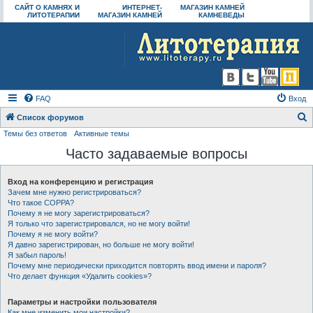
САЙТ О КАМНЯХ И
ИНТЕРНЕТ-
МАГАЗИН КАМНЕЙ
ЛИТОТЕРАПИИ
МАГАЗИН КАМНЕЙ
КАМНЕВЕДЫ
FAQ
Вход
Список форумов
Темы без ответов
Активные темы
о
Часто задаваемые вопросы
и
с
Вход на конференцию и регистрация
к
Зачем мне нужно регистрироваться?
Что такое COPPA?
Почему я не могу зарегистрироваться?
Я только что зарегистрировался, но не могу войти!
Почему я не могу войти?
Я давно зарегистрирован, но больше не могу войти!
Я забыл пароль!
Почему мне периодически приходится повторять ввод имени и пароля?
Что делает функция «Удалить cookies»?
Параметры и настройки пользователя
Как мне изменить мои настройки?