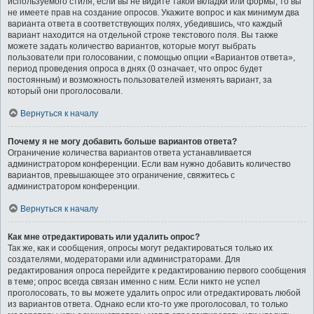
используемого стиля; если вы не видите такой вкладки или формы, то вы
не имеете прав на создание опросов. Укажите вопрос и как минимум два
варианта ответа в соответствующих полях, убедившись, что каждый
вариант находится на отдельной строке текстового поля. Вы также
можете задать количество вариантов, которые могут выбрать
пользователи при голосовании, с помощью опции «Вариантов ответа»,
период проведения опроса в днях (0 означает, что опрос будет
постоянным) и возможность пользователей изменять вариант, за
который они проголосовали.
Вернуться к началу
Почему я не могу добавить больше вариантов ответа?
Ограничение количества вариантов ответа устанавливается
администратором конференции. Если вам нужно добавить количество
вариантов, превышающее это ограничение, свяжитесь с
администратором конференции.
Вернуться к началу
Как мне отредактировать или удалить опрос?
Так же, как и сообщения, опросы могут редактироваться только их
создателями, модераторами или администраторами. Для
редактирования опроса перейдите к редактированию первого сообщения
в теме; опрос всегда связан именно с ним. Если никто не успел
проголосовать, то вы можете удалить опрос или отредактировать любой
из вариантов ответа. Однако если кто-то уже проголосовал, то только