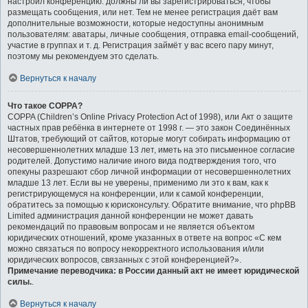
настроил конференцию: должны ли вы зарегистрироваться, чтобы
размещать сообщения, или нет. Тем не менее регистрация даёт вам
дополнительные возможности, которые недоступны анонимным
пользователям: аватары, личные сообщения, отправка email-сообщений,
участие в группах и т. д. Регистрация займёт у вас всего пару минут,
поэтому мы рекомендуем это сделать.
Вернуться к началу
Что такое COPPA?
COPPA (Children’s Online Privacy Protection Act of 1998), или Акт о защите
частных прав ребёнка в интернете от 1998 г. — это закон Соединённых
Штатов, требующий от сайтов, которые могут собирать информацию от
несовершеннолетних младше 13 лет, иметь на это письменное согласие
родителей. Допустимо наличие иного вида подтверждения того, что
опекуны разрешают сбор личной информации от несовершеннолетних
младше 13 лет. Если вы не уверены, применимо ли это к вам, как к
регистрирующемуся на конференции, или к самой конференции,
обратитесь за помощью к юрисконсульту. Обратите внимание, что phpBB
Limited администрация данной конференции не может давать
рекомендаций по правовым вопросам и не является объектом
юридических отношений, кроме указанных в ответе на вопрос «С кем
можно связаться по вопросу некорректного использования и/или
юридических вопросов, связанных с этой конференцией?».
Примечание переводчика: в России данный акт не имеет юридической
силы.
.
Вернуться к началу