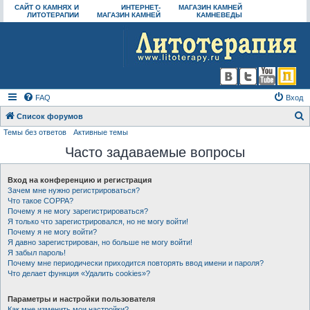
САЙТ О КАМНЯХ И
ИНТЕРНЕТ-
МАГАЗИН КАМНЕЙ
ЛИТОТЕРАПИИ
МАГАЗИН КАМНЕЙ
КАМНЕВЕДЫ
FAQ
Вход
Список форумов
Темы без ответов
Активные темы
о
Часто задаваемые вопросы
и
с
Вход на конференцию и регистрация
к
Зачем мне нужно регистрироваться?
Что такое COPPA?
Почему я не могу зарегистрироваться?
Я только что зарегистрировался, но не могу войти!
Почему я не могу войти?
Я давно зарегистрирован, но больше не могу войти!
Я забыл пароль!
Почему мне периодически приходится повторять ввод имени и пароля?
Что делает функция «Удалить cookies»?
Параметры и настройки пользователя
Как мне изменить мои настройки?