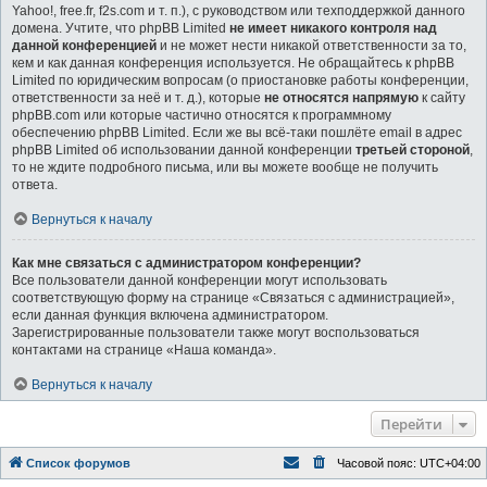
Yahoo!, free.fr, f2s.com и т. п.), с руководством или техподдержкой данного
домена. Учтите, что phpBB Limited
не имеет никакого контроля над
данной конференцией
и не может нести никакой ответственности за то,
кем и как данная конференция используется. Не обращайтесь к phpBB
Limited по юридическим вопросам (о приостановке работы конференции,
ответственности за неё и т. д.), которые
не относятся напрямую
к сайту
phpBB.com или которые частично относятся к программному
обеспечению phpBB Limited. Если же вы всё-таки пошлёте email в адрес
phpBB Limited об использовании данной конференции
третьей стороной
,
то не ждите подробного письма, или вы можете вообще не получить
ответа.
Вернуться к началу
Как мне связаться с администратором конференции?
Все пользователи данной конференции могут использовать
соответствующую форму на странице «Связаться с администрацией»,
если данная функция включена администратором.
Зарегистрированные пользователи также могут воспользоваться
контактами на странице «Наша команда».
Вернуться к началу
Перейти
Список форумов
Часовой пояс:
UTC+04:00