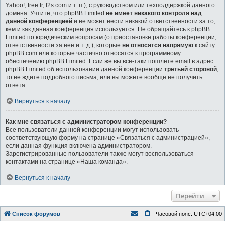
Yahoo!, free.fr, f2s.com и т. п.), с руководством или техподдержкой данного
домена. Учтите, что phpBB Limited
не имеет никакого контроля над
данной конференцией
и не может нести никакой ответственности за то,
кем и как данная конференция используется. Не обращайтесь к phpBB
Limited по юридическим вопросам (о приостановке работы конференции,
ответственности за неё и т. д.), которые
не относятся напрямую
к сайту
phpBB.com или которые частично относятся к программному
обеспечению phpBB Limited. Если же вы всё-таки пошлёте email в адрес
phpBB Limited об использовании данной конференции
третьей стороной
,
то не ждите подробного письма, или вы можете вообще не получить
ответа.
Вернуться к началу
Как мне связаться с администратором конференции?
Все пользователи данной конференции могут использовать
соответствующую форму на странице «Связаться с администрацией»,
если данная функция включена администратором.
Зарегистрированные пользователи также могут воспользоваться
контактами на странице «Наша команда».
Вернуться к началу
Перейти
Список форумов
Часовой пояс:
UTC+04:00