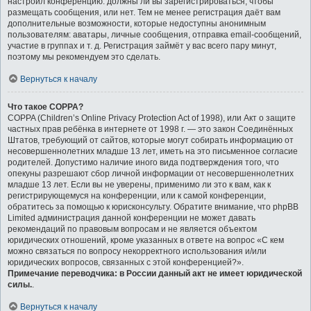
настроил конференцию: должны ли вы зарегистрироваться, чтобы
размещать сообщения, или нет. Тем не менее регистрация даёт вам
дополнительные возможности, которые недоступны анонимным
пользователям: аватары, личные сообщения, отправка email-сообщений,
участие в группах и т. д. Регистрация займёт у вас всего пару минут,
поэтому мы рекомендуем это сделать.
Вернуться к началу
Что такое COPPA?
COPPA (Children’s Online Privacy Protection Act of 1998), или Акт о защите
частных прав ребёнка в интернете от 1998 г. — это закон Соединённых
Штатов, требующий от сайтов, которые могут собирать информацию от
несовершеннолетних младше 13 лет, иметь на это письменное согласие
родителей. Допустимо наличие иного вида подтверждения того, что
опекуны разрешают сбор личной информации от несовершеннолетних
младше 13 лет. Если вы не уверены, применимо ли это к вам, как к
регистрирующемуся на конференции, или к самой конференции,
обратитесь за помощью к юрисконсульту. Обратите внимание, что phpBB
Limited администрация данной конференции не может давать
рекомендаций по правовым вопросам и не является объектом
юридических отношений, кроме указанных в ответе на вопрос «С кем
можно связаться по вопросу некорректного использования и/или
юридических вопросов, связанных с этой конференцией?».
Примечание переводчика: в России данный акт не имеет юридической
силы.
.
Вернуться к началу