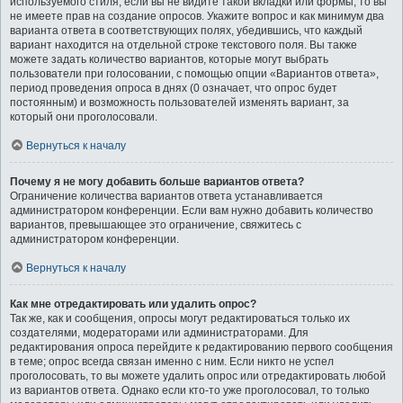
используемого стиля; если вы не видите такой вкладки или формы, то вы
не имеете прав на создание опросов. Укажите вопрос и как минимум два
варианта ответа в соответствующих полях, убедившись, что каждый
вариант находится на отдельной строке текстового поля. Вы также
можете задать количество вариантов, которые могут выбрать
пользователи при голосовании, с помощью опции «Вариантов ответа»,
период проведения опроса в днях (0 означает, что опрос будет
постоянным) и возможность пользователей изменять вариант, за
который они проголосовали.
Вернуться к началу
Почему я не могу добавить больше вариантов ответа?
Ограничение количества вариантов ответа устанавливается
администратором конференции. Если вам нужно добавить количество
вариантов, превышающее это ограничение, свяжитесь с
администратором конференции.
Вернуться к началу
Как мне отредактировать или удалить опрос?
Так же, как и сообщения, опросы могут редактироваться только их
создателями, модераторами или администраторами. Для
редактирования опроса перейдите к редактированию первого сообщения
в теме; опрос всегда связан именно с ним. Если никто не успел
проголосовать, то вы можете удалить опрос или отредактировать любой
из вариантов ответа. Однако если кто-то уже проголосовал, то только