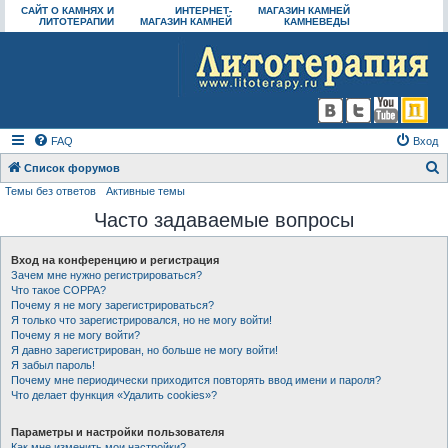
САЙТ О КАМНЯХ И
ИНТЕРНЕТ-
МАГАЗИН КАМНЕЙ
ЛИТОТЕРАПИИ
МАГАЗИН КАМНЕЙ
КАМНЕВЕДЫ
FAQ
Вход
Список форумов
Темы без ответов
Активные темы
о
Часто задаваемые вопросы
и
с
Вход на конференцию и регистрация
к
Зачем мне нужно регистрироваться?
Что такое COPPA?
Почему я не могу зарегистрироваться?
Я только что зарегистрировался, но не могу войти!
Почему я не могу войти?
Я давно зарегистрирован, но больше не могу войти!
Я забыл пароль!
Почему мне периодически приходится повторять ввод имени и пароля?
Что делает функция «Удалить cookies»?
Параметры и настройки пользователя
Как мне изменить мои настройки?