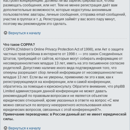
настроил конференцию: должны ли вы зарегистрироваться, чтобы
размещать сообщения, или нет. Тем не менее регистрация даёт вам
дополнительные возможности, которые недоступны анонимным
пользователям: аватары, личные сообщения, отправка email-сообщений,
участие в группах и т. д. Регистрация займёт у вас всего пару минут,
поэтому мы рекомендуем это сделать.
Вернуться к началу
Что такое COPPA?
COPPA (Children’s Online Privacy Protection Act of 1998), или Акт о защите
частных прав ребёнка в интернете от 1998 г. — это закон Соединённых
Штатов, требующий от сайтов, которые могут собирать информацию от
несовершеннолетних младше 13 лет, иметь на это письменное согласие
родителей. Допустимо наличие иного вида подтверждения того, что
опекуны разрешают сбор личной информации от несовершеннолетних
младше 13 лет. Если вы не уверены, применимо ли это к вам, как к
регистрирующемуся на конференции, или к самой конференции,
обратитесь за помощью к юрисконсульту. Обратите внимание, что phpBB
Limited администрация данной конференции не может давать
рекомендаций по правовым вопросам и не является объектом
юридических отношений, кроме указанных в ответе на вопрос «С кем
можно связаться по вопросу некорректного использования и/или
юридических вопросов, связанных с этой конференцией?».
Примечание переводчика: в России данный акт не имеет юридической
силы.
.
Вернуться к началу