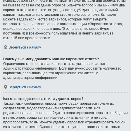
используемого стиля; если вы не видите такой вкладки или формы, то вы
не имеете прав на создание опросов. Укажите вопрос и как минимум два
варианта ответа в соответствующих полях, убедившись, что каждый
вариант находится на отдельной строке текстового поля. Вы также
можете задать количество вариантов, которые могут выбрать
пользователи при голосовании, с помощью опции «Вариантов ответа»,
период проведения опроса в днях (0 означает, что опрос будет
постоянным) и возможность пользователей изменять вариант, за
который они проголосовали.
Вернуться к началу
Почему я не могу добавить больше вариантов ответа?
Ограничение количества вариантов ответа устанавливается
администратором конференции. Если вам нужно добавить количество
вариантов, превышающее это ограничение, свяжитесь с
администратором конференции.
Вернуться к началу
Как мне отредактировать или удалить опрос?
Так же, как и сообщения, опросы могут редактироваться только их
создателями, модераторами или администраторами. Для
редактирования опроса перейдите к редактированию первого сообщения
в теме; опрос всегда связан именно с ним. Если никто не успел
проголосовать, то вы можете удалить опрос или отредактировать любой
из вариантов ответа. Однако если кто-то уже проголосовал, то только