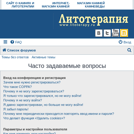
САЙТ О КАМНЯХ И
ИНТЕРНЕТ-
МАГАЗИН КАМНЕЙ
ЛИТОТЕРАПИИ
МАГАЗИН КАМНЕЙ
КАМНЕВЕДЫ
FAQ
Вход
Список форумов
Темы без ответов
Активные темы
о
Часто задаваемые вопросы
и
с
Вход на конференцию и регистрация
к
Зачем мне нужно регистрироваться?
Что такое COPPA?
Почему я не могу зарегистрироваться?
Я только что зарегистрировался, но не могу войти!
Почему я не могу войти?
Я давно зарегистрирован, но больше не могу войти!
Я забыл пароль!
Почему мне периодически приходится повторять ввод имени и пароля?
Что делает функция «Удалить cookies»?
Параметры и настройки пользователя
Как мне изменить мои настройки?