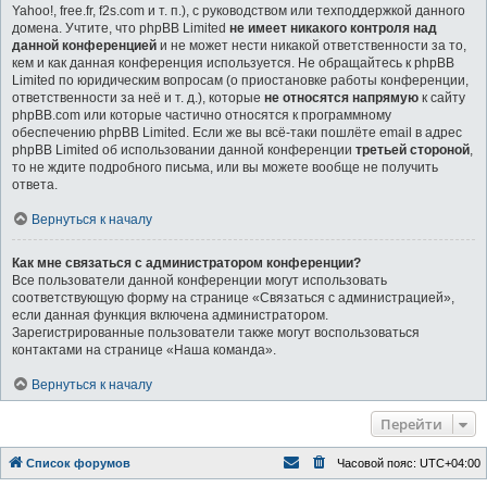
Yahoo!, free.fr, f2s.com и т. п.), с руководством или техподдержкой данного
домена. Учтите, что phpBB Limited
не имеет никакого контроля над
данной конференцией
и не может нести никакой ответственности за то,
кем и как данная конференция используется. Не обращайтесь к phpBB
Limited по юридическим вопросам (о приостановке работы конференции,
ответственности за неё и т. д.), которые
не относятся напрямую
к сайту
phpBB.com или которые частично относятся к программному
обеспечению phpBB Limited. Если же вы всё-таки пошлёте email в адрес
phpBB Limited об использовании данной конференции
третьей стороной
,
то не ждите подробного письма, или вы можете вообще не получить
ответа.
Вернуться к началу
Как мне связаться с администратором конференции?
Все пользователи данной конференции могут использовать
соответствующую форму на странице «Связаться с администрацией»,
если данная функция включена администратором.
Зарегистрированные пользователи также могут воспользоваться
контактами на странице «Наша команда».
Вернуться к началу
Перейти
Список форумов
Часовой пояс:
UTC+04:00