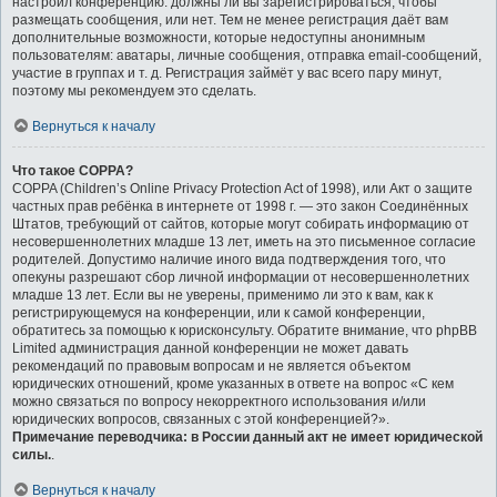
настроил конференцию: должны ли вы зарегистрироваться, чтобы
размещать сообщения, или нет. Тем не менее регистрация даёт вам
дополнительные возможности, которые недоступны анонимным
пользователям: аватары, личные сообщения, отправка email-сообщений,
участие в группах и т. д. Регистрация займёт у вас всего пару минут,
поэтому мы рекомендуем это сделать.
Вернуться к началу
Что такое COPPA?
COPPA (Children’s Online Privacy Protection Act of 1998), или Акт о защите
частных прав ребёнка в интернете от 1998 г. — это закон Соединённых
Штатов, требующий от сайтов, которые могут собирать информацию от
несовершеннолетних младше 13 лет, иметь на это письменное согласие
родителей. Допустимо наличие иного вида подтверждения того, что
опекуны разрешают сбор личной информации от несовершеннолетних
младше 13 лет. Если вы не уверены, применимо ли это к вам, как к
регистрирующемуся на конференции, или к самой конференции,
обратитесь за помощью к юрисконсульту. Обратите внимание, что phpBB
Limited администрация данной конференции не может давать
рекомендаций по правовым вопросам и не является объектом
юридических отношений, кроме указанных в ответе на вопрос «С кем
можно связаться по вопросу некорректного использования и/или
юридических вопросов, связанных с этой конференцией?».
Примечание переводчика: в России данный акт не имеет юридической
силы.
.
Вернуться к началу