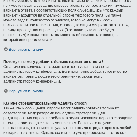
используемого стиля; если вы не видите такой вкладки или формы, то вы
не имеете прав на создание опросов. Укажите вопрос и как минимум два
варианта ответа в соответствующих полях, убедившись, что каждый
вариант находится на отдельной строке текстового поля. Вы также
можете задать количество вариантов, которые могут выбрать
пользователи при голосовании, с помощью опции «Вариантов ответа»,
период проведения опроса в днях (0 означает, что опрос будет
постоянным) и возможность пользователей изменять вариант, за
который они проголосовали.
Вернуться к началу
Почему я не могу добавить больше вариантов ответа?
Ограничение количества вариантов ответа устанавливается
администратором конференции. Если вам нужно добавить количество
вариантов, превышающее это ограничение, свяжитесь с
администратором конференции.
Вернуться к началу
Как мне отредактировать или удалить опрос?
Так же, как и сообщения, опросы могут редактироваться только их
создателями, модераторами или администраторами. Для
редактирования опроса перейдите к редактированию первого сообщения
в теме; опрос всегда связан именно с ним. Если никто не успел
проголосовать, то вы можете удалить опрос или отредактировать любой
из вариантов ответа. Однако если кто-то уже проголосовал, то только