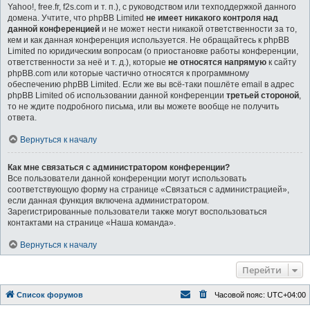
Yahoo!, free.fr, f2s.com и т. п.), с руководством или техподдержкой данного
домена. Учтите, что phpBB Limited
не имеет никакого контроля над
данной конференцией
и не может нести никакой ответственности за то,
кем и как данная конференция используется. Не обращайтесь к phpBB
Limited по юридическим вопросам (о приостановке работы конференции,
ответственности за неё и т. д.), которые
не относятся напрямую
к сайту
phpBB.com или которые частично относятся к программному
обеспечению phpBB Limited. Если же вы всё-таки пошлёте email в адрес
phpBB Limited об использовании данной конференции
третьей стороной
,
то не ждите подробного письма, или вы можете вообще не получить
ответа.
Вернуться к началу
Как мне связаться с администратором конференции?
Все пользователи данной конференции могут использовать
соответствующую форму на странице «Связаться с администрацией»,
если данная функция включена администратором.
Зарегистрированные пользователи также могут воспользоваться
контактами на странице «Наша команда».
Вернуться к началу
Перейти
Список форумов
Часовой пояс:
UTC+04:00