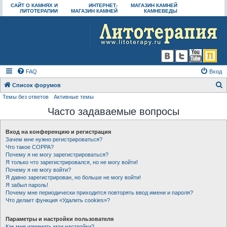
САЙТ О КАМНЯХ И
ИНТЕРНЕТ-
МАГАЗИН КАМНЕЙ
ЛИТОТЕРАПИИ
МАГАЗИН КАМНЕЙ
КАМНЕВЕДЫ
FAQ
Вход
Список форумов
Темы без ответов
Активные темы
о
Часто задаваемые вопросы
и
с
Вход на конференцию и регистрация
к
Зачем мне нужно регистрироваться?
Что такое COPPA?
Почему я не могу зарегистрироваться?
Я только что зарегистрировался, но не могу войти!
Почему я не могу войти?
Я давно зарегистрирован, но больше не могу войти!
Я забыл пароль!
Почему мне периодически приходится повторять ввод имени и пароля?
Что делает функция «Удалить cookies»?
Параметры и настройки пользователя
Как мне изменить мои настройки?