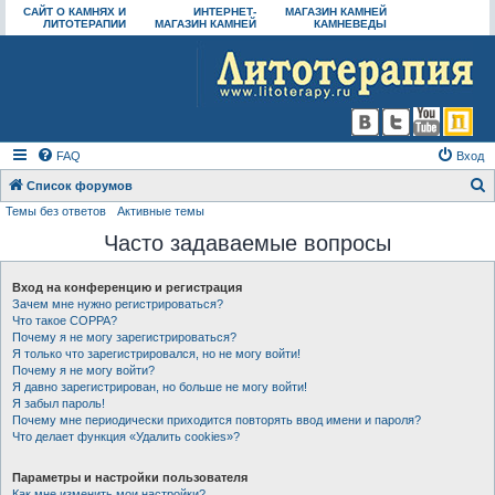
САЙТ О КАМНЯХ И
ИНТЕРНЕТ-
МАГАЗИН КАМНЕЙ
ЛИТОТЕРАПИИ
МАГАЗИН КАМНЕЙ
КАМНЕВЕДЫ
FAQ
Вход
Список форумов
Темы без ответов
Активные темы
о
Часто задаваемые вопросы
и
с
Вход на конференцию и регистрация
к
Зачем мне нужно регистрироваться?
Что такое COPPA?
Почему я не могу зарегистрироваться?
Я только что зарегистрировался, но не могу войти!
Почему я не могу войти?
Я давно зарегистрирован, но больше не могу войти!
Я забыл пароль!
Почему мне периодически приходится повторять ввод имени и пароля?
Что делает функция «Удалить cookies»?
Параметры и настройки пользователя
Как мне изменить мои настройки?