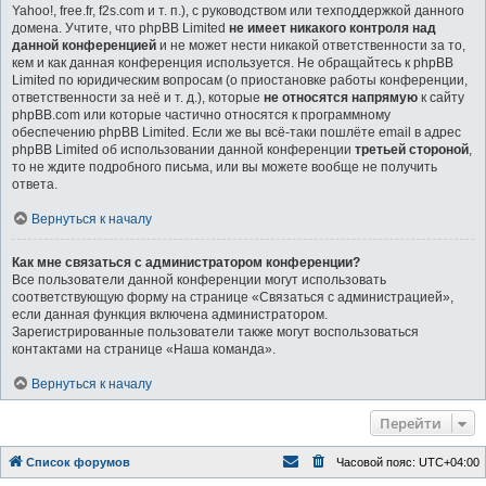
Yahoo!, free.fr, f2s.com и т. п.), с руководством или техподдержкой данного
домена. Учтите, что phpBB Limited
не имеет никакого контроля над
данной конференцией
и не может нести никакой ответственности за то,
кем и как данная конференция используется. Не обращайтесь к phpBB
Limited по юридическим вопросам (о приостановке работы конференции,
ответственности за неё и т. д.), которые
не относятся напрямую
к сайту
phpBB.com или которые частично относятся к программному
обеспечению phpBB Limited. Если же вы всё-таки пошлёте email в адрес
phpBB Limited об использовании данной конференции
третьей стороной
,
то не ждите подробного письма, или вы можете вообще не получить
ответа.
Вернуться к началу
Как мне связаться с администратором конференции?
Все пользователи данной конференции могут использовать
соответствующую форму на странице «Связаться с администрацией»,
если данная функция включена администратором.
Зарегистрированные пользователи также могут воспользоваться
контактами на странице «Наша команда».
Вернуться к началу
Перейти
Список форумов
Часовой пояс:
UTC+04:00