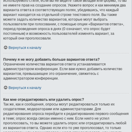
используемого стиля; если вы не видите такой вкладки или формы, то вы
не имеете прав на создание опросов. Укажите вопрос и как минимум два
варианта ответа в соответствующих полях, убедившись, что каждый
вариант находится на отдельной строке текстового поля. Вы также
можете задать количество вариантов, которые могут выбрать
пользователи при голосовании, с помощью опции «Вариантов ответа»,
период проведения опроса в днях (0 означает, что опрос будет
постоянным) и возможность пользователей изменять вариант, за
который они проголосовали.
Вернуться к началу
Почему я не могу добавить больше вариантов ответа?
Ограничение количества вариантов ответа устанавливается
администратором конференции. Если вам нужно добавить количество
вариантов, превышающее это ограничение, свяжитесь с
администратором конференции.
Вернуться к началу
Как мне отредактировать или удалить опрос?
Так же, как и сообщения, опросы могут редактироваться только их
создателями, модераторами или администраторами. Для
редактирования опроса перейдите к редактированию первого сообщения
в теме; опрос всегда связан именно с ним. Если никто не успел
проголосовать, то вы можете удалить опрос или отредактировать любой
из вариантов ответа. Однако если кто-то уже проголосовал, то только