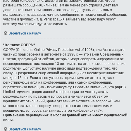
настроил конференцию: должны ли вы зарегистрироваться, чтобы
размещать сообщения, или нет. Тем не менее регистрация даёт вам
дополнительные возможности, которые недоступны анонимным
пользователям: аватары, личные сообщения, отправка email-сообщений,
участие в группах и т. д. Регистрация займёт у вас всего пару минут,
поэтому мы рекомендуем это сделать.
Вернуться к началу
Что такое COPPA?
COPPA (Children’s Online Privacy Protection Act of 1998), или Акт о защите
частных прав ребёнка в интернете от 1998 г. — это закон Соединённых
Штатов, требующий от сайтов, которые могут собирать информацию от
несовершеннолетних младше 13 лет, иметь на это письменное согласие
родителей. Допустимо наличие иного вида подтверждения того, что
опекуны разрешают сбор личной информации от несовершеннолетних
младше 13 лет. Если вы не уверены, применимо ли это к вам, как к
регистрирующемуся на конференции, или к самой конференции,
обратитесь за помощью к юрисконсульту. Обратите внимание, что phpBB
Limited администрация данной конференции не может давать
рекомендаций по правовым вопросам и не является объектом
юридических отношений, кроме указанных в ответе на вопрос «С кем
можно связаться по вопросу некорректного использования и/или
юридических вопросов, связанных с этой конференцией?».
Примечание переводчика: в России данный акт не имеет юридической
силы.
.
Вернуться к началу