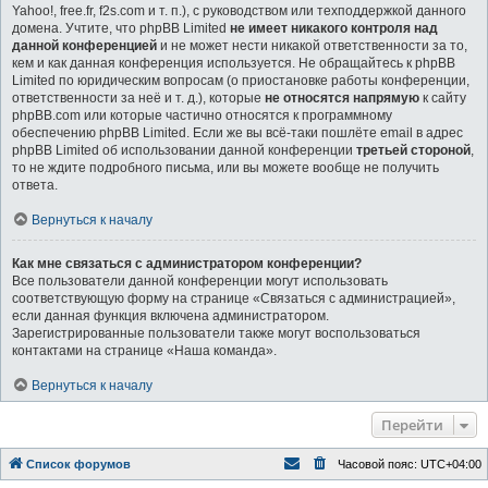
Yahoo!, free.fr, f2s.com и т. п.), с руководством или техподдержкой данного
домена. Учтите, что phpBB Limited
не имеет никакого контроля над
данной конференцией
и не может нести никакой ответственности за то,
кем и как данная конференция используется. Не обращайтесь к phpBB
Limited по юридическим вопросам (о приостановке работы конференции,
ответственности за неё и т. д.), которые
не относятся напрямую
к сайту
phpBB.com или которые частично относятся к программному
обеспечению phpBB Limited. Если же вы всё-таки пошлёте email в адрес
phpBB Limited об использовании данной конференции
третьей стороной
,
то не ждите подробного письма, или вы можете вообще не получить
ответа.
Вернуться к началу
Как мне связаться с администратором конференции?
Все пользователи данной конференции могут использовать
соответствующую форму на странице «Связаться с администрацией»,
если данная функция включена администратором.
Зарегистрированные пользователи также могут воспользоваться
контактами на странице «Наша команда».
Вернуться к началу
Перейти
Список форумов
Часовой пояс:
UTC+04:00