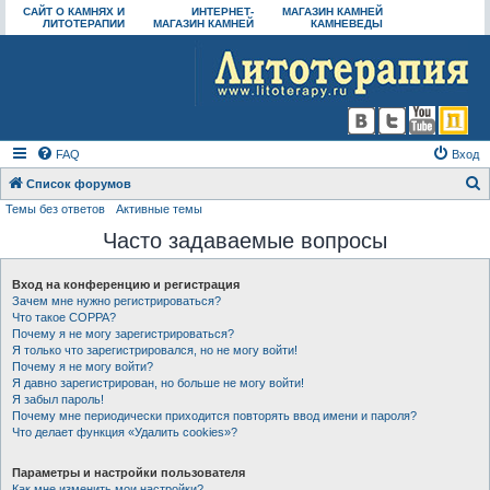
САЙТ О КАМНЯХ И
ИНТЕРНЕТ-
МАГАЗИН КАМНЕЙ
ЛИТОТЕРАПИИ
МАГАЗИН КАМНЕЙ
КАМНЕВЕДЫ
FAQ
Вход
Список форумов
Темы без ответов
Активные темы
о
Часто задаваемые вопросы
и
с
Вход на конференцию и регистрация
к
Зачем мне нужно регистрироваться?
Что такое COPPA?
Почему я не могу зарегистрироваться?
Я только что зарегистрировался, но не могу войти!
Почему я не могу войти?
Я давно зарегистрирован, но больше не могу войти!
Я забыл пароль!
Почему мне периодически приходится повторять ввод имени и пароля?
Что делает функция «Удалить cookies»?
Параметры и настройки пользователя
Как мне изменить мои настройки?