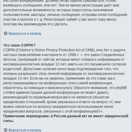
настроил конференцию: должны ли вы зарегистрироваться, чтобы
размещать сообщения, или нет. Тем не менее регистрация даёт вам
дополнительные возможности, которые недоступны анонимным
пользователям: аватары, личные сообщения, отправка email-сообщений,
участие в группах и т. д. Регистрация займёт у вас всего пару минут,
поэтому мы рекомендуем это сделать.
Вернуться к началу
Что такое COPPA?
COPPA (Children’s Online Privacy Protection Act of 1998), или Акт о защите
частных прав ребёнка в интернете от 1998 г. — это закон Соединённых
Штатов, требующий от сайтов, которые могут собирать информацию от
несовершеннолетних младше 13 лет, иметь на это письменное согласие
родителей. Допустимо наличие иного вида подтверждения того, что
опекуны разрешают сбор личной информации от несовершеннолетних
младше 13 лет. Если вы не уверены, применимо ли это к вам, как к
регистрирующемуся на конференции, или к самой конференции,
обратитесь за помощью к юрисконсульту. Обратите внимание, что phpBB
Limited администрация данной конференции не может давать
рекомендаций по правовым вопросам и не является объектом
юридических отношений, кроме указанных в ответе на вопрос «С кем
можно связаться по вопросу некорректного использования и/или
юридических вопросов, связанных с этой конференцией?».
Примечание переводчика: в России данный акт не имеет юридической
силы.
.
Вернуться к началу